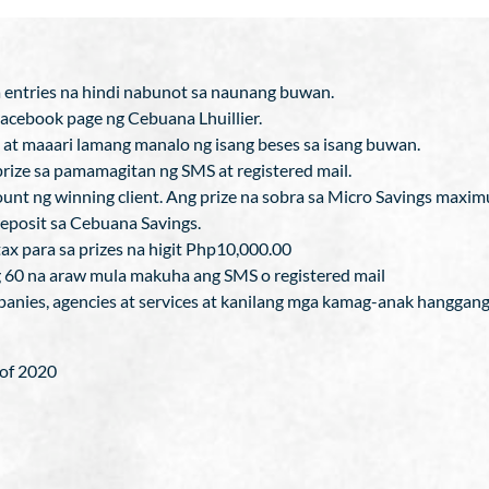
 entries na hindi nabunot sa naunang buwan.
acebook page ng Cebuana Lhuillier.
a at maaari lamang manalo ng isang beses sa isang buwan.
prize sa pamamagitan ng SMS at registered mail.
count ng winning client. Ang prize na sobra sa Micro Savings maxi
deposit sa Cebuana Savings.
ax para sa prizes na higit Php10,000.00
ng 60 na araw mula makuha ang SMS o registered mail
anies, agencies at services at kanilang mga kamag-anak hanggang 
 of 2020