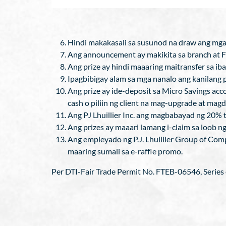
Hindi makakasali sa susunod na draw ang mga
Ang announcement ay makikita sa branch at F
Ang prize ay hindi maaaring maitransfer sa ib
Ipagbibigay alam sa mga nanalo ang kanilang 
Ang prize ay ide-deposit sa Micro Savings ac
cash o piliin ng client na mag-upgrade at mag
Ang PJ Lhuillier Inc. ang magbabayad ng 20% t
Ang prizes ay maaari lamang i-claim sa loob 
Ang empleyado ng P.J. Lhuillier Group of Comp
maaring sumali sa e-raffle promo.
Per DTI-Fair Trade Permit No. FTEB-06546, Series