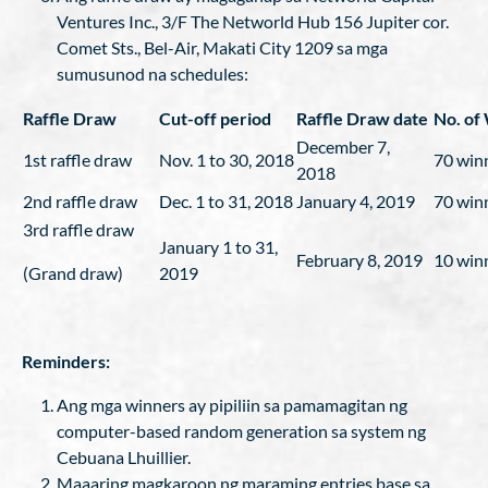
Ventures Inc., 3/F The Networld Hub 156 Jupiter cor.
Comet Sts., Bel-Air, Makati City 1209 sa mga
sumusunod na schedules:
Raffle Draw
Cut-off period
Raffle Draw date
No. of
December 7,
1st raffle draw
Nov. 1 to 30, 2018
70 win
2018
2nd raffle draw
Dec. 1 to 31, 2018
January 4, 2019
70 win
3rd raffle draw
January 1 to 31,
February 8, 2019
10 win
(Grand draw)
2019
Reminders:
Ang mga winners ay pipiliin sa pamamagitan ng
computer-based random generation sa system ng
Cebuana Lhuillier.
Maaaring magkaroon ng maraming entries base sa