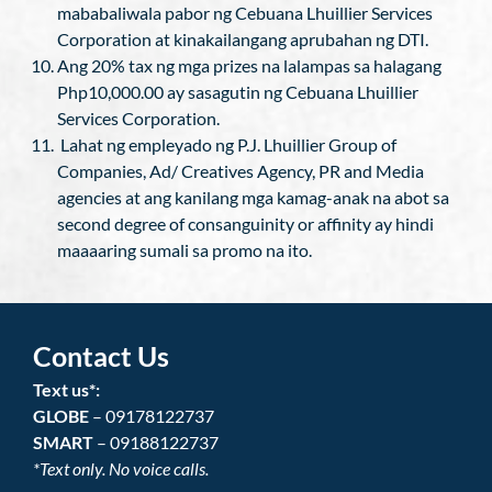
mababaliwala pabor ng Cebuana Lhuillier Services
Corporation at kinakailangang aprubahan ng DTI.
Ang 20% tax ng mga prizes na lalampas sa halagang
Php10,000.00 ay sasagutin ng Cebuana Lhuillier
Services Corporation.
Lahat ng empleyado ng P.J. Lhuillier Group of
Companies, Ad/ Creatives Agency, PR and Media
agencies at ang kanilang mga kamag-anak na abot sa
second degree of consanguinity or affinity ay hindi
maaaaring sumali sa promo na ito.
Contact Us
Text us*:
GLOBE
– 09178122737
SMART
– 09188122737
*Text only. No voice calls.