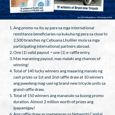
Ang promo na ito ay para sa mga international
remittance beneficiaries na kukuha ng pera sa close to
2,500 branches ng Cebuana Lhuillier mula sa mga
participating international partners abroad.
One (1) valid payout = one (1) e-raffle entry.
Mas maraming payout, mas malaki ang chances of
winning!
Total of 140 lucky winners ang maaaring manalo ng
cash prizes sa 1st and 2nd raffle draw at 10 winners
ang pwedeng mag-uwi ng brand new tricycle units sa
grand raffle draw.
Total of 150 winners ang mananalo sa buong promo
duration. Almost 2 million worth of prizes ang
ipapamigay!
Ang raffle draw ay magaganap sa Networld Capital