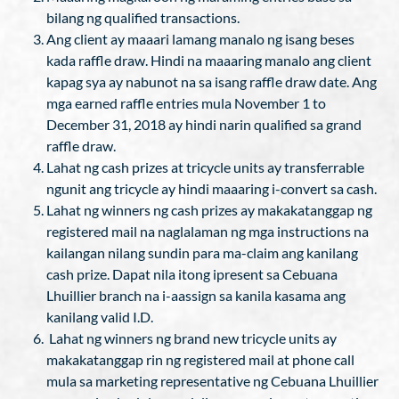
bilang ng qualified transactions.
Ang client ay maaari lamang manalo ng isang beses
kada raffle draw. Hindi na maaaring manalo ang client
kapag sya ay nabunot na sa isang raffle draw date. Ang
mga earned raffle entries mula November 1 to
December 31, 2018 ay hindi narin qualified sa grand
raffle draw.
Lahat ng cash prizes at tricycle units ay transferrable
ngunit ang tricycle ay hindi maaaring i-convert sa cash.
Lahat ng winners ng cash prizes ay makakatanggap ng
registered mail na naglalaman ng mga instructions na
kailangan nilang sundin para ma-claim ang kanilang
cash prize. Dapat nila itong ipresent sa Cebuana
Lhuillier branch na i-aassign sa kanila kasama ang
kanilang valid I.D.
Lahat ng winners ng brand new tricycle units ay
makakatanggap rin ng registered mail at phone call
mula sa marketing representative ng Cebuana Lhuillier