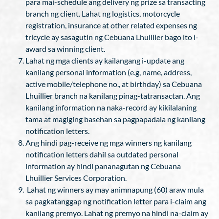
para mai-schedule ang delivery ng prize sa transacting
branch ng client. Lahat ng logistics, motorcycle
registration, insurance at other related expenses ng
tricycle ay sasagutin ng Cebuana Lhuillier bago ito i-
award sa winning client.
Lahat ng mga clients ay kailangang i-update ang
kanilang personal information (e.g, name, address,
active mobile/telephone no., at birthday) sa Cebuana
Lhuillier branch na kanilang pinag-tatransactan. Ang
kanilang information na naka-record ay kikilalaning
tama at magiging basehan sa pagpapadala ng kanilang
notification letters.
Ang hindi pag-receive ng mga winners ng kanilang
notification letters dahil sa outdated personal
information ay hindi pananagutan ng Cebuana
Lhuillier Services Corporation.
Lahat ng winners ay may animnapung (60) araw mula
sa pagkatanggap ng notification letter para i-claim ang
kanilang premyo. Lahat ng premyo na hindi na-claim ay